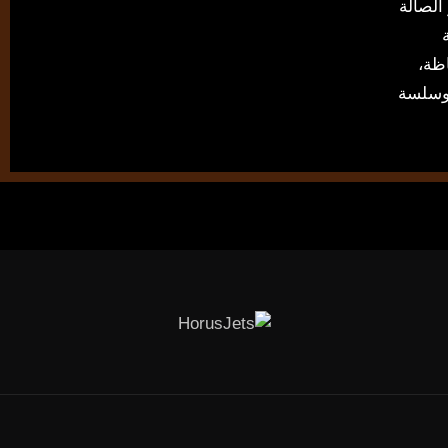
الصالة
لماظة،
 وسلسة