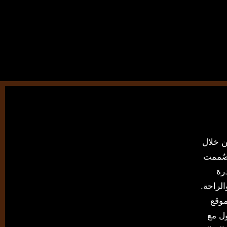
 من خلال
 صُممت
رة
لراحة.
 الموقع
ل مع